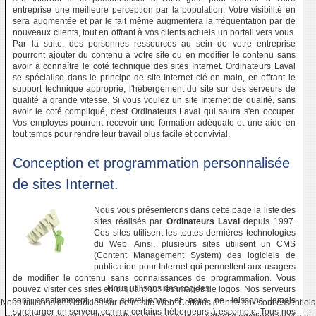
entreprise une meilleure perception par la population. Votre visibilité en
sera augmentée et par le fait même augmentera la fréquentation par de
nouveaux clients, tout en offrant à vos clients actuels un portail vers vous.
Par la suite, des personnes ressources au sein de votre entreprise
pourront ajouter du contenu à votre site ou en modifier le contenu sans
avoir à connaître le coté technique des sites Internet. Ordinateurs Laval
se spécialise dans le principe de site Internet clé en main, en offrant le
support technique approprié, l'hébergement du site sur des serveurs de
qualité à grande vitesse. Si vous voulez un site Internet de qualité, sans
avoir le coté compliqué, c'est Ordinateurs Laval qui saura s'en occuper.
Vos employés pourront recevoir une formation adéquate et une aide en
tout temps pour rendre leur travail plus facile et convivial.
Conception et programmation personnalisée
de sites Internet.
Nous vous présenterons dans cette page la liste des
sites réalisés par
Ordinateurs Laval
depuis 1997.
Ces sites utilisent les toutes dernières technologies
du Web. Ainsi, plusieurs sites utilisent un CMS
(Content Management System) des logiciels de
publication pour Internet qui permettent aux usagers
de modifier le contenu sans connaissances de programmation. Vous
Nous utilisons des cookies
pouvez visiter ces sites en cliquant sur les images de logos. Nos serveurs
sont constamment sous surveillance et nous ne laissons jamais
Nous utilisons des cookies sur notre site Web. Certains d’entre eux sont essentiels
surcharger un serveur comme certains hébergeurs à escompte. Tous nos