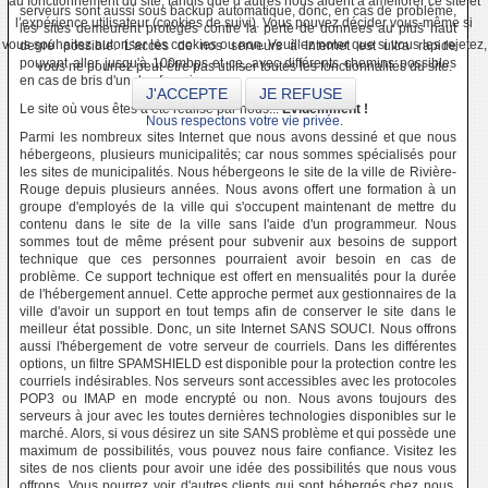
au fonctionnement du site, tandis que d’autres nous aident à améliorer ce site et
serveurs sont aussi sous backup automatique, donc, en cas de problème,
l’expérience utilisateur (cookies de suivi). Vous pouvez décider vous-même si
les sites demeurent protégés contre la perte de données au plus haut
vous souhaitez autoriser les cookies ou non. Veuillez noter que si vous les rejetez,
degré possible. L'accès de nos serveurs à Internet est ultra rapide
pouvant aller jusqu'à 100mbps et ce, avec différents chemins possibles
vous ne pourrez peut-être pas utiliser toutes les fonctionnalités du site.
en cas de bris d'un des fournisseurs.
J'ACCEPTE
JE REFUSE
Le site où vous êtes a été réalisé par nous...
Évidemment !
Nous respectons votre vie privée.
Parmi les nombreux sites Internet que nous avons dessiné et que nous
hébergeons, plusieurs municipalités; car nous sommes spécialisés pour
les sites de municipalités. Nous hébergeons le site de la ville de Rivière-
Rouge depuis plusieurs années. Nous avons offert une formation à un
groupe d'employés de la ville qui s'occupent maintenant de mettre du
contenu dans le site de la ville sans l'aide d'un programmeur. Nous
sommes tout de même présent pour subvenir aux besoins de support
technique que ces personnes pourraient avoir besoin en cas de
problème. Ce support technique est offert en mensualités pour la durée
de l'hébergement annuel. Cette approche permet aux gestionnaires de la
ville d'avoir un support en tout temps afin de conserver le site dans le
meilleur état possible. Donc, un site Internet SANS SOUCI. Nous offrons
aussi l'hébergement de votre serveur de courriels. Dans les différentes
options, un filtre SPAMSHIELD est disponible pour la protection contre les
courriels indésirables. Nos serveurs sont accessibles avec les protocoles
POP3 ou IMAP en mode encrypté ou non. Nous avons toujours des
serveurs à jour avec les toutes dernières technologies disponibles sur le
marché. Alors, si vous désirez un site SANS problème et qui possède une
maximum de possibilités, vous pouvez nous faire confiance. Visitez les
sites de nos clients pour avoir une idée des possibilités que nous vous
offrons. Vous pourrez voir d'autres clients qui sont hébergés chez nous,